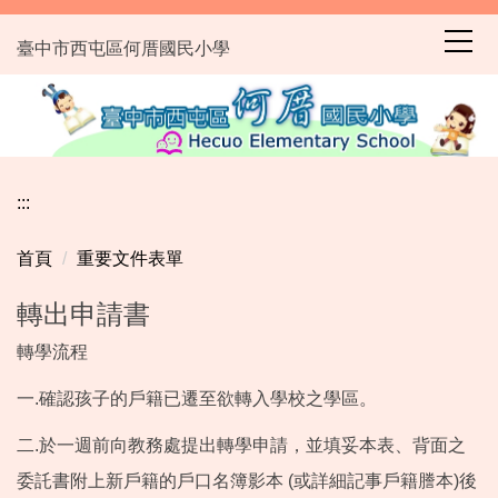
跳
到
臺中市西屯區何厝國民小學
主
要
內
容
區
:::
首頁
重要文件表單
轉出申請書
轉學流程
一.確認孩子的戶籍已遷至欲轉入學校之學區。
二.於一週前向教務處提出轉學申請，並填妥本表、背面之
委託書附上新戶籍的戶口名簿影本 (或詳細記事戶籍謄本)後