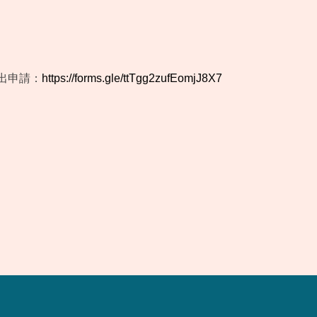
出申請：
https://forms.gle/ttTgg2zufEomjJ8X7