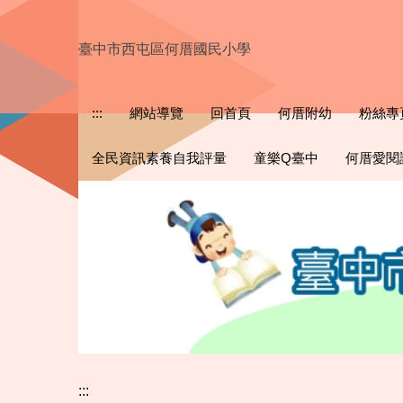
跳
到
臺中市西屯區何厝國民小學
主
要
內
:::
網站導覽
回首頁
何厝附幼
粉絲專
容
區
全民資訊素養自我評量
童樂Q臺中
何厝愛閱
:::