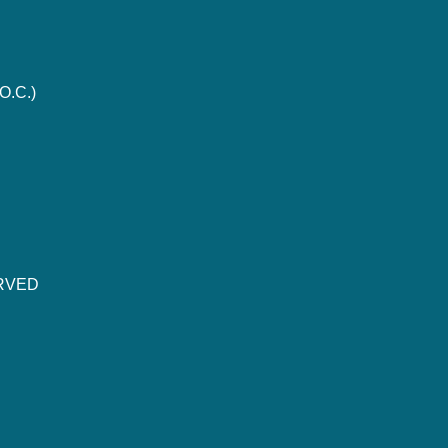
O.C.)
ERVED