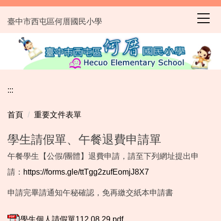
跳
到
臺中市西屯區何厝國民小學
主
要
內
容
區
:::
首頁
重要文件表單
學生請假單、午餐退費申請單
午餐學生【公假/團體】退費申請，請至下列網址提出申
請：
https://forms.gle/ttTgg2zufEomjJ8X7
申請完畢請通知午秘確認，免再繳交紙本申請書
學生個人請假單112.08.29.pdf