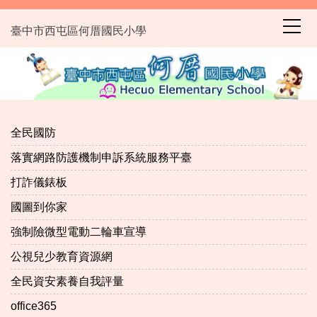
跳
到
臺中市西屯區何厝國民小學
主
要
內
容
區
全民國防
落實網路防護機制申訴系統服務平臺
打詐儀錶板
國圖到你家
強制險微型電動二輪車宣導
公視兒少教育資源網
全民資安素養自我評量
office365