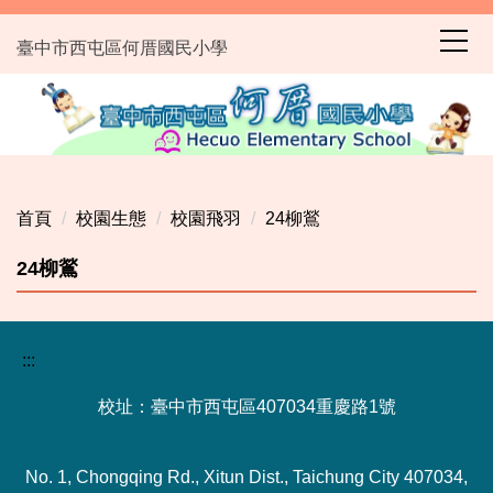
跳
到
臺中市西屯區何厝國民小學
主
要
內
容
區
首頁
校園生態
校園飛羽
24柳鶑
24柳鶑
:::
校址：臺中市西屯區407034重慶路1號
No. 1, Chongqing Rd., Xitun Dist., Taichung City 407034,