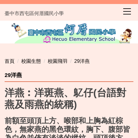
跳
到
臺中市西屯區何厝國民小學
主
要
內
容
區
首頁
校園生態
校園飛羽
29洋燕
29洋燕
洋燕︰洋斑燕、鳦仔(台語對
燕及雨燕的統稱)
前額至頭頂上方、喉部和上胸為紅棕
色，無家燕的黑色環紋，胸下、腹部皆
為白色並佈有淡淡的縱紋，頭頂後方、