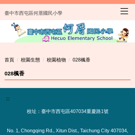
跳
到
臺中市西屯區何厝國民小學
主
要
內
容
區
首頁
校園生態
校園植物
028楓香
028楓香
:::
校址：臺中市西屯區407034重慶路1號
No. 1, Chongqing Rd., Xitun Dist., Taichung City 407034,