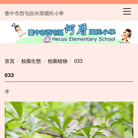
跳
到
臺中市西屯區何厝國民小學
主
要
內
容
區
首頁
校園生態
校園植物
033
033
李