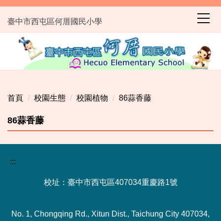
跳
到
臺中市西屯區何厝國民小學
主
要
內
容
區
首頁
校園生態
校園植物
86蒜香藤
86蒜香藤
:::
校址：臺中市西屯區407034重慶路1號
No. 1, Chongqing Rd., Xitun Dist., Taichung City 407034,