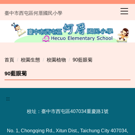
跳
到
臺中市西屯區何厝國民小學
主
要
內
容
區
首頁
校園生態
校園植物
90藍眼菊
90藍眼菊
:::
校址：臺中市西屯區407034重慶路1號
No. 1, Chongqing Rd., Xitun Dist., Taichung City 407034,