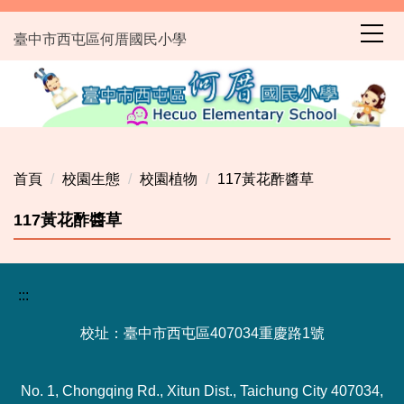
跳
到
臺中市西屯區何厝國民小學
主
要
內
容
區
首頁
校園生態
校園植物
117黃花酢醬草
117黃花酢醬草
:::
校址：臺中市西屯區407034重慶路1號
No. 1, Chongqing Rd., Xitun Dist., Taichung City 407034,