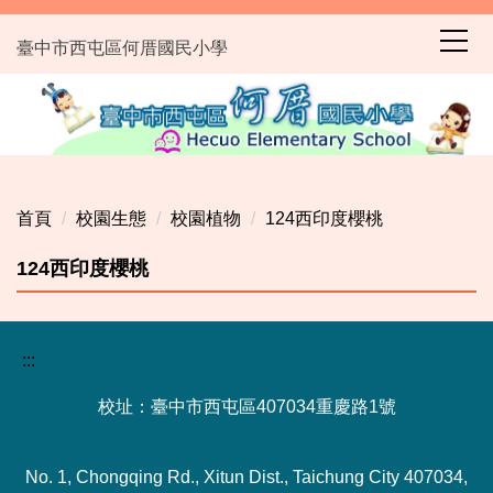
跳
到
臺中市西屯區何厝國民小學
主
要
內
容
區
首頁
校園生態
校園植物
124西印度櫻桃
124西印度櫻桃
:::
校址：臺中市西屯區407034重慶路1號
No. 1, Chongqing Rd., Xitun Dist., Taichung City 407034,