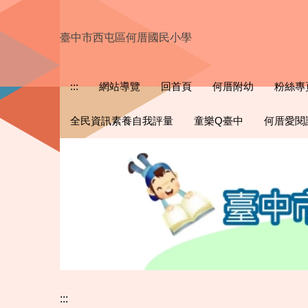
跳
到
臺中市西屯區何厝國民小學
主
要
內
:::
網站導覽
回首頁
何厝附幼
粉絲專
容
區
全民資訊素養自我評量
童樂Q臺中
何厝愛閱
:::