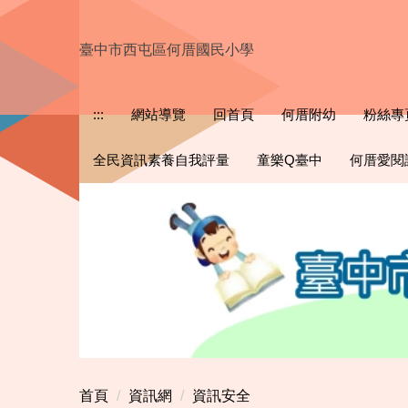
跳
到
臺中市西屯區何厝國民小學
主
要
內
:::
網站導覽
回首頁
何厝附幼
粉絲專
容
區
全民資訊素養自我評量
童樂Q臺中
何厝愛閱
首頁
資訊網
資訊安全