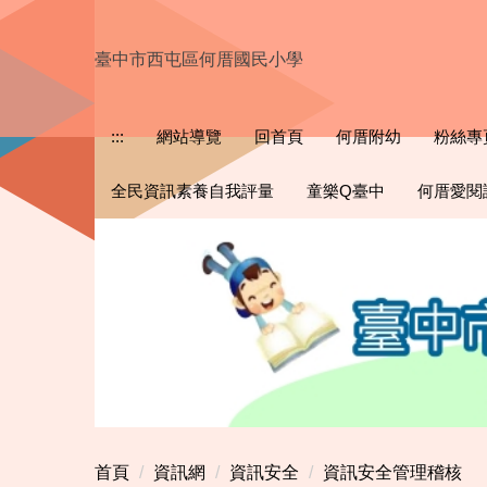
跳
到
臺中市西屯區何厝國民小學
主
要
內
:::
網站導覽
回首頁
何厝附幼
粉絲專
容
區
全民資訊素養自我評量
童樂Q臺中
何厝愛閱
首頁
資訊網
資訊安全
資訊安全管理稽核