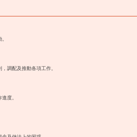
動。
劃，調配及推動各項工作。
作進度。
。
觀念及做法上的困惑。