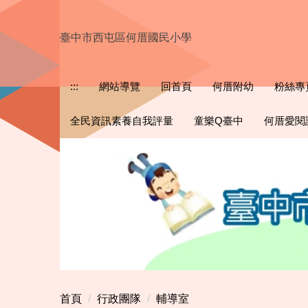
跳
到
臺中市西屯區何厝國民小學
主
要
內
:::
網站導覽
回首頁
何厝附幼
粉絲專
容
區
全民資訊素養自我評量
童樂Q臺中
何厝愛閱
首頁
行政團隊
輔導室