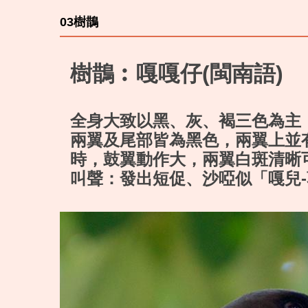
03樹鵲
樹鵲︰嘎嘎仔(閩南語)
全身大致以黑、灰、褐三色為主
兩翼及尾部皆為黑色，兩翼上並
時，鼓翼動作大，兩翼白斑清晰
叫聲：發出短促、沙啞似「嘎兒-