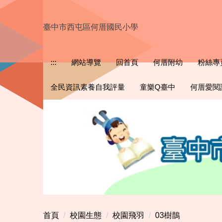
跳
到
臺中市西屯區何厝國民小學
主
要
內
:::
網站導覽
回首頁
何厝附幼
粉絲專
容
區
全民資訊素養自我評量
童樂Q臺中
何厝愛閱
首頁
校園生態
校園飛羽
03樹鵲