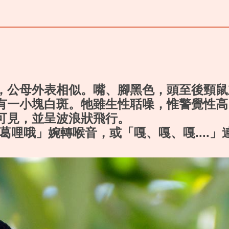
，公母外表相似。嘴、腳黑色，頭至後頸鼠
有一小塊白斑。牠雖生性聒噪，惟警覺性高
可見，並呈波浪狀飛行。
葛哩哦」婉轉喉音，或「嘎、嘎、嘎....」