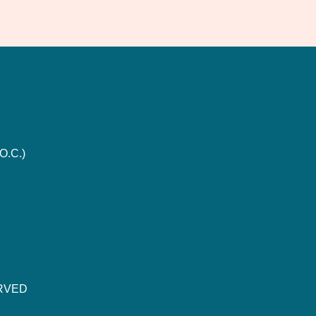
O.C.)
ERVED