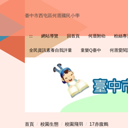
跳
到
臺中市西屯區何厝國民小學
主
要
內
:::
網站導覽
回首頁
何厝附幼
粉絲專
容
區
全民資訊素養自我評量
童樂Q臺中
何厝愛閱
首頁
校園生態
校園飛羽
17赤腹鶇