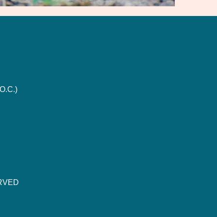
O.C.)
ERVED