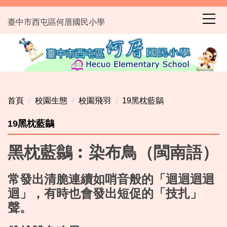
跳
到
臺中市西屯區何厝國民小學
主
要
內
容
區
首頁
校園生態
校園飛羽
19黑枕藍鶲
19黑枕藍鶲
黑枕藍鶲︰染布鳥（閩南語）
常發出清脆連續如哨音般的「迴迴迴迴
迴」，有時也會發出短促的「技扎」
聲。