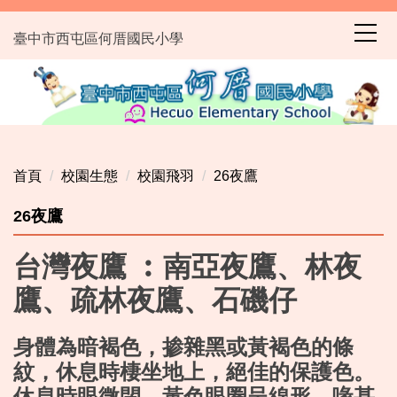
跳
到
臺中市西屯區何厝國民小學
主
要
內
容
區
首頁
校園生態
校園飛羽
26夜鷹
26夜鷹
台灣夜鷹 ︰南亞夜鷹、林夜
鷹、疏林夜鷹、石磯仔
身體為暗褐色，掺雜黑或黃褐色的條
紋，休息時棲坐地上，絕佳的保護色。
休息時眼微閉，黃色眼圈呈線形。喙甚