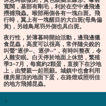
寬闊，基部有剛毛，利於在空中邊飛邊
撈捕飛蟲。喉部兩側各有一塊白斑。飛
行時，翼上有一塊醒目的大白斑(母鳥偏
黃)，另雄鳥尾羽外側也具白斑。
夜行性，於薄暮時開始活動，邊飛邊獵
食昆蟲，高度可以很高，常伴隨尖銳的
叫聲"逐伊--、逐伊--"，有時叫整夜，令
人難安眠。白天停於地面上休憩，繁殖
季3~7月，每窩約2顆蛋，直接下在沙地
上，由雙親一起照顧。城鎮中也會利用
樓房屋頂的地面下蛋，在路燈或照明佳
的地方飛捕昆蟲。
:::