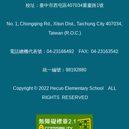
校址：臺中市西屯區407034重慶路1號
No. 1, Chongqing Rd., Xitun Dist., Taichung City 407034,
Taiwan (R.O.C.)
電話總機代表號：04-23166492 FAX: 04-23163542
統一編號︰98192880
Copyright © 2022 Hecuo Elementary School ALL
RIGHTS RESERVED