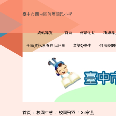
跳
到
臺中市西屯區何厝國民小學
主
要
內
:::
網站導覽
回首頁
何厝附幼
粉絲專
容
區
全民資訊素養自我評量
童樂Q臺中
何厝愛閱
首頁
校園生態
校園飛羽
28家燕