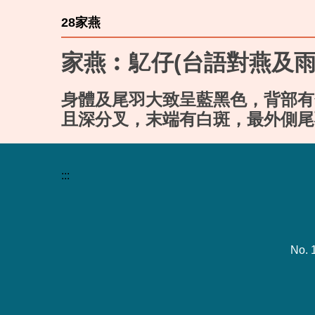
28家燕
家燕︰鳦仔(台語對燕及雨
身體及尾羽大致呈藍黑色，背部有
且深分叉，末端有白斑，最外側尾
:::
No. 