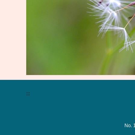
:::
No. 