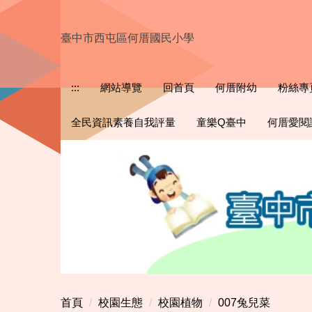
跳
到
臺中市西屯區何厝國民小學
主
要
內
:::
網站導覽
回首頁
何厝附幼
粉絲專
容
區
全民資訊素養自我評量
童樂Q臺中
何厝愛閱
首頁
校園生態
校園植物
007兔兒菜