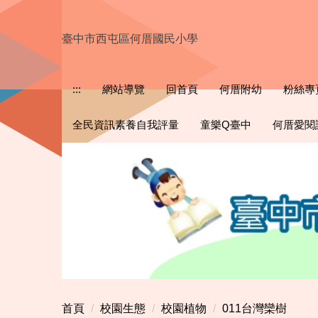
跳
到
臺中市西屯區何厝國民小學
主
要
內
:::
網站導覽
回首頁
何厝附幼
粉絲專
容
區
全民資訊素養自我評量
童樂Q臺中
何厝愛閱
首頁
校園生態
校園植物
011台灣欒樹