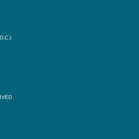
O.C.)
ERVED