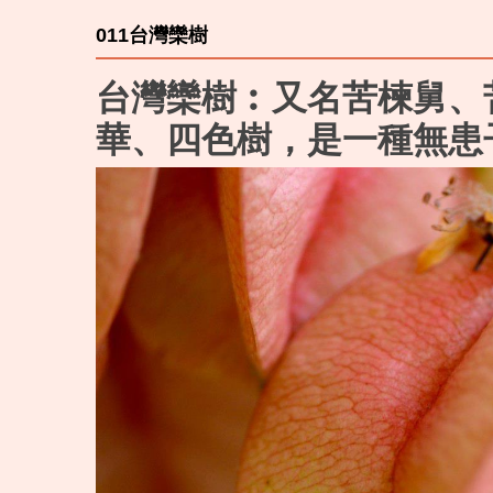
011台灣欒樹
台灣欒樹︰又名苦楝舅、
華、四色樹，是一種無患