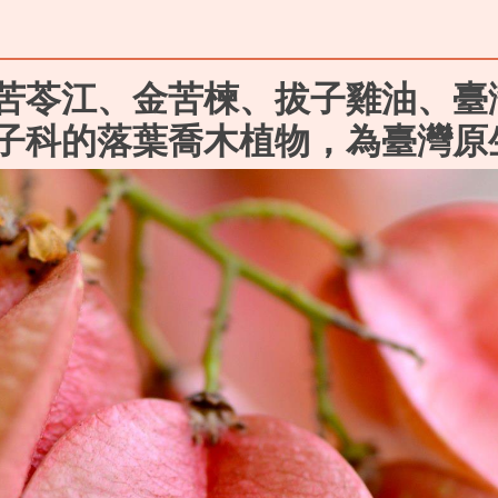
苦苓江、金苦楝、拔子雞油、臺
子科的落葉喬木植物，為臺灣原