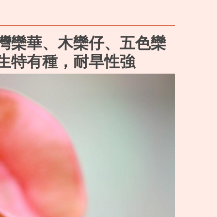
灣欒華、木欒仔、五色欒
生特有種，耐旱性強