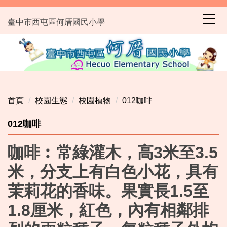
跳
到
臺中市西屯區何厝國民小學
主
要
內
容
區
首頁
校園生態
校園植物
012咖啡
012咖啡
咖啡︰常綠灌木，高3米至3.5
米，分支上有白色小花，具有
茉莉花的香味。果實長1.5至
1.8厘米，紅色，內有相鄰排