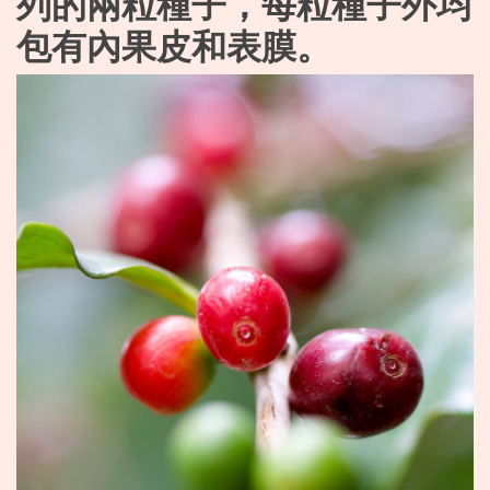
列的兩粒種子，每粒種子外均
包有內果皮和表膜。