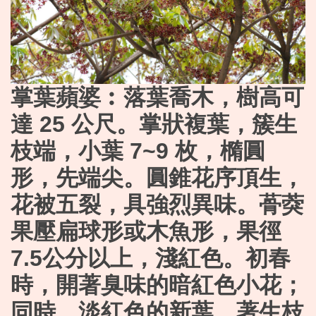
掌葉蘋婆︰落葉喬木，樹高可
達 25 公尺。掌狀複葉，簇生
枝端，小葉 7~9 枚，橢圓
形，先端尖。圓錐花序頂生，
花被五裂，具強烈異味。蓇葖
果壓扁球形或木魚形，果徑
7.5公分以上，淺紅色。初春
時，開著臭味的暗紅色小花；
同時，淡紅色的新葉，著生枝