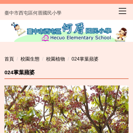
跳
到
臺中市西屯區何厝國民小學
主
要
內
容
區
首頁
校園生態
校園植物
024掌葉蘋婆
024掌葉蘋婆