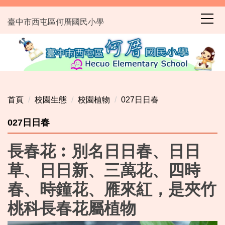
跳
到
臺中市西屯區何厝國民小學
主
要
內
容
區
首頁
校園生態
校園植物
027日日春
027日日春
長春花︰別名日日春、日日
草、日日新、三萬花、四時
春、時鐘花、雁來紅，是夾竹
桃科長春花屬植物