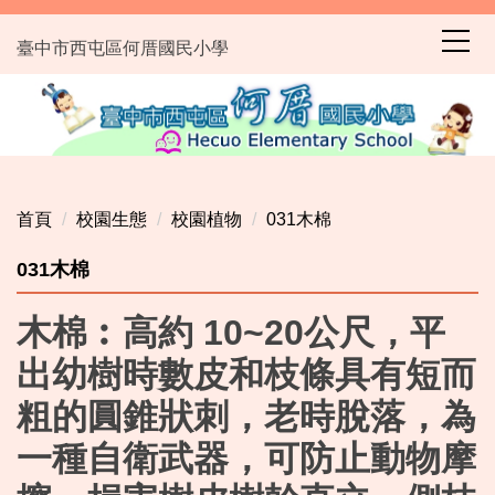
跳
到
臺中市西屯區何厝國民小學
主
要
內
容
區
首頁
校園生態
校園植物
031木棉
031木棉
木棉︰高約 10~20公尺，平
出幼樹時數皮和枝條具有短而
粗的圓錐狀刺，老時脫落，為
一種自衛武器，可防止動物摩