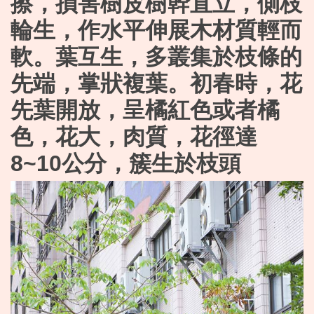
擦，損害樹皮樹幹直立，側枝
輪生，作水平伸展木材質輕而
軟。葉互生，多叢集於枝條的
先端，掌狀複葉。初春時，花
先葉開放，呈橘紅色或者橘
色，花大，肉質，花徑達
8~10公分，簇生於枝頭