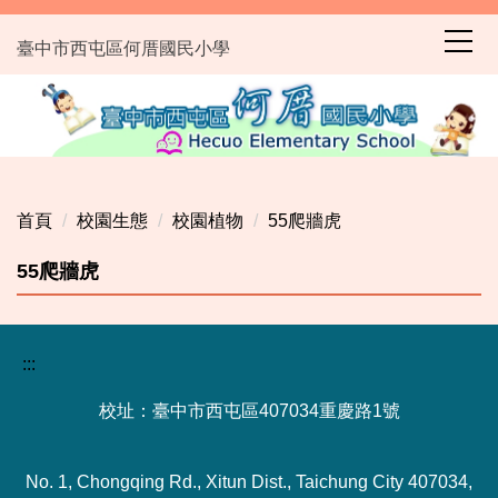
跳
到
臺中市西屯區何厝國民小學
主
要
內
容
區
首頁
校園生態
校園植物
55爬牆虎
55爬牆虎
:::
校址：臺中市西屯區407034重慶路1號
No. 1, Chongqing Rd., Xitun Dist., Taichung City 407034,