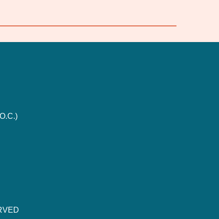
O.C.)
ERVED