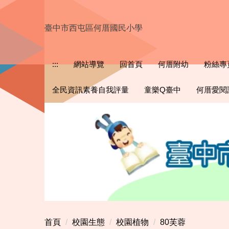
跳
到
臺中市西屯區何厝國民小學
主
要
內
:::
網站導覽
回首頁
何厝附幼
粉絲專
容
區
全民資訊素養自我評量
童樂Q臺中
何厝愛閱
首頁
校園生態
校園植物
80芙蓉