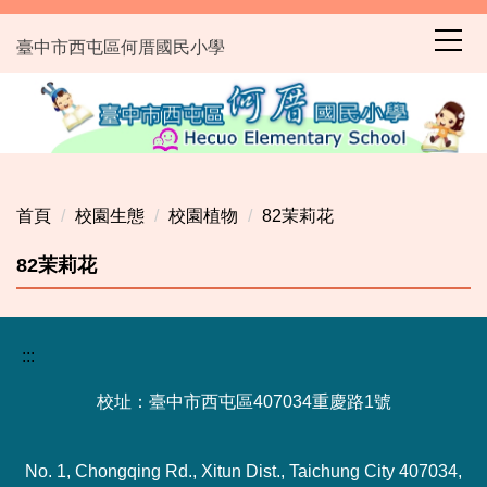
跳
到
臺中市西屯區何厝國民小學
主
要
內
容
區
首頁
校園生態
校園植物
82茉莉花
82茉莉花
:::
校址：臺中市西屯區407034重慶路1號
No. 1, Chongqing Rd., Xitun Dist., Taichung City 407034,