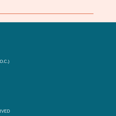
O.C.)
ERVED