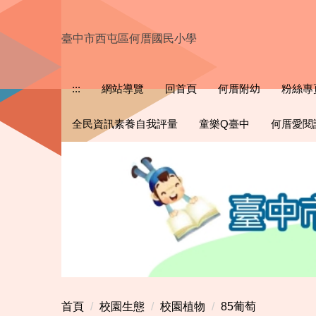
跳
到
臺中市西屯區何厝國民小學
主
要
內
:::
網站導覽
回首頁
何厝附幼
粉絲專
容
區
全民資訊素養自我評量
童樂Q臺中
何厝愛閱
首頁
校園生態
校園植物
85葡萄