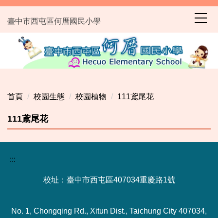
跳
到
臺中市西屯區何厝國民小學
主
要
內
容
區
首頁
校園生態
校園植物
111鳶尾花
111鳶尾花
:::
校址：臺中市西屯區407034重慶路1號
No. 1, Chongqing Rd., Xitun Dist., Taichung City 407034,